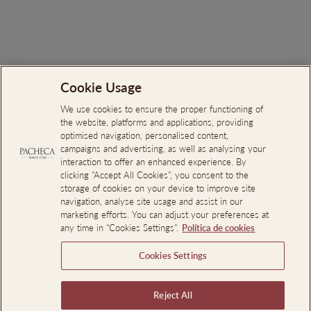
€40.00
Cookie Usage
Procurar
Sobre Nós
We use cookies to ensure the proper functioning of
the website, platforms and applications, providing
Livro de reclamações Online
optimised navigation, personalised content,
campaigns and advertising, as well as analysing your
Canal de Denúncias
interaction to offer an enhanced experience. By
clicking "Accept All Cookies", you consent to the
Acesso Profissional
storage of cookies on your device to improve site
Reservas de Quarto para Eventos
navigation, analyse site usage and assist in our
marketing efforts. You can adjust your preferences at
any time in "Cookies Settings".
Política de cookies
SUBSCREVA E POUPE
Cookies Settings
INFORMAÇÃO LEGAL
Reject All
Idioma
Pt-pt
EN
PT