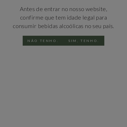
Antes de entrar no nosso website,
Ideal para estadias mais longas e para quem
procura conforto e tranquilidade.
confirme que tem idade legal para
consumir bebidas alcoólicas no seu país.
✓ Apartamentos totalmente equipados
✓ Ambiente calmo e acolhedor
NÃO TENHO.
SIM, TENHO.
✓ Perfeito para famílias e estadias
prolongadas
✓ Perto de cafés e comércio local
RESERVAR
EXPLORAR
APARTMENTOS