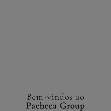
✓ Apartamentos modernos
✓ Check-in autónomo
✓ A poucos passos da Ribeira
RESERVAR
EXPLORAR
APARTMENTOS
Bem-vindos ao
Pacheca Group
Olive Nature