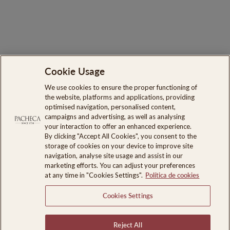
Cookie Usage
Procurar
Sobre Nós
We use cookies to ensure the proper functioning of
the website, platforms and applications, providing
Livro de reclamações Online
optimised navigation, personalised content,
campaigns and advertising, as well as analysing
Canal de Denúncias
your interaction to offer an enhanced experience.
By clicking "Accept All Cookies", you consent to the
Acesso Profissional
storage of cookies on your device to improve site
Reservas de Quarto para Eventos
navigation, analyse site usage and assist in our
marketing efforts. You can adjust your preferences
at any time in "Cookies Settings".
Política de cookies
SUBSCREVA E POUPE
Cookies Settings
INFORMAÇÃO LEGAL
Reject All