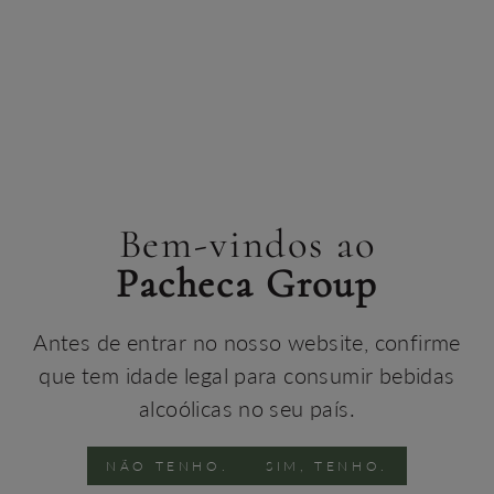
📞 Reserve a sua mesa por telefone: +351 932 230 442
(chamada para rede móvel nacional) 📧
Entre em contacto por email
Chef Adão Costa
Bem-vindos ao
Pacheca Group
Antes de entrar no nosso website, confirme
que tem idade legal para consumir bebidas
alcoólicas no seu país.
NÃO TENHO.
SIM, TENHO.