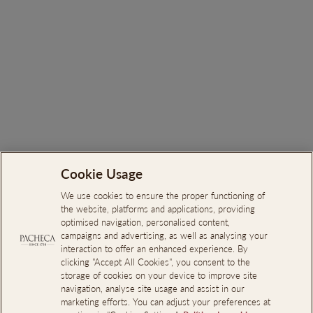
Procurar
Cookie Usage
Sobre Nós
We use cookies to ensure the proper functioning of
the website, platforms and applications, providing
Livro de reclamações Online
optimised navigation, personalised content,
Canal de Denúncias
campaigns and advertising, as well as analysing your
interaction to offer an enhanced experience. By
Acesso Profissional
clicking "Accept All Cookies", you consent to the
storage of cookies on your device to improve site
Reservas de Quarto para Eventos
navigation, analyse site usage and assist in our
marketing efforts. You can adjust your preferences at