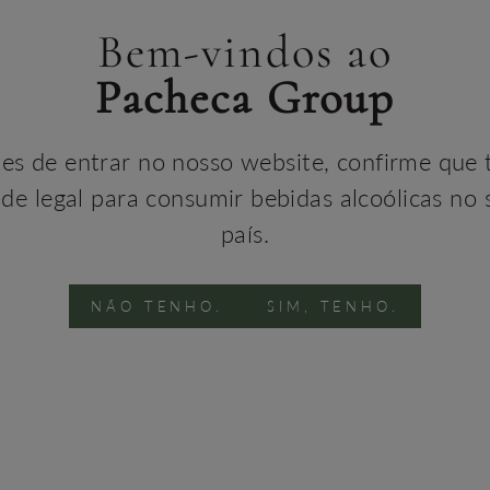
50 m
Bem-vindos ao
fora
em 1
Pacheca Group
Está
12 m
es de entrar no nosso website, confirme que
de es
ade legal para consumir bebidas alcoólicas no 
país.
Enol
FIC
NÃO TENHO.
SIM, TENHO.
Conté