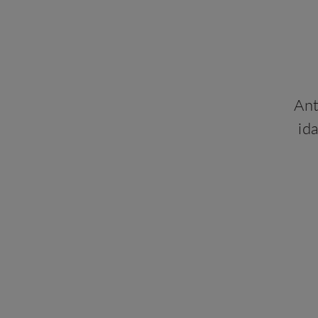
Ant
id