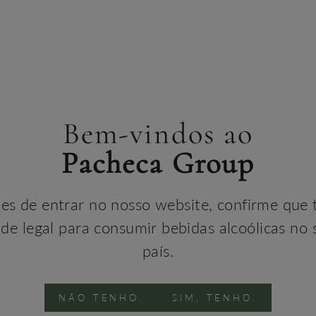
rnacionalização
ecto
Bem-vindos ao
Pacheca Group
ovoltaicos na Caminhos Cruzados, Lda.
es de entrar no nosso website, confirme que
ecto
ade legal para consumir bebidas alcoólicas no 
país.
NÃO TENHO.
SIM, TENHO.