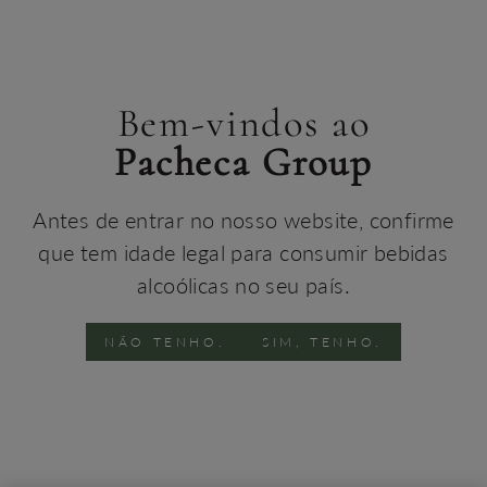
Bem-vindos ao
Pacheca Group
Experiências imersivas no
Antes de entrar no nosso website, confirme
coração do Vale do
que tem idade legal para consumir bebidas
Douro.
alcoólicas no seu país.
NÃO TENHO.
SIM, TENHO.
Entre num mundo onde a tradição se encontra
com o luxo no Barrilário!